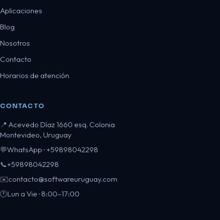
Aplicaciones
Blog
Nosotros
Contacto
Horarios de atención
CONTACTO
Acevedo Díaz 1660 esq. Colonia
📍
Montevideo, Uruguay
WhatsApp · +59898042298
💬
+59898042298
📞
contacto@softwareuruguay.com
✉️
Lun a Vie · 8:00–17:00
🕐