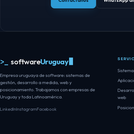
Contactanos
WhatsApp di
SERVI
>_
software
Uruguay
Sistema
Empresa uruguaya de software: sistemas de
Aplicac
gestión, desarrollo a medida, web y
posicionamiento. Trabajamos con empresas de
Desarro
Uruguay y toda Latinoamérica.
web
Posicio
LinkedIn
Instagram
Facebook