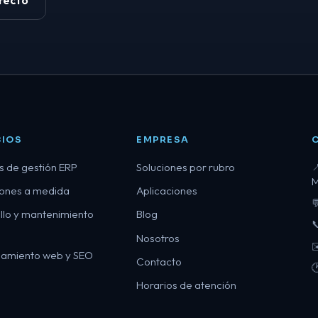
recto
CIOS
EMPRESA
s de gestión ERP
Soluciones por rubro

M
iones a medida
Aplicaciones

llo y mantenimiento
Blog

Nosotros
✉
namiento web y SEO
Contacto

Horarios de atención