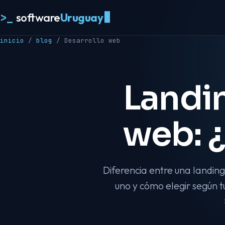
>_
software
Uruguay
inicio
/
blog
/
Desarrollo web
Landin
web: ¿
Diferencia entre una landin
uno y cómo elegir según 