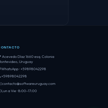
CONTACTO
Acevedo Díaz 1660 esq. Colonia

ontevideo, Uruguay
WhatsApp · +59898042298

+59898042298

contacto@softwareuruguay.com
️
Lun a Vie · 8:00–17:00
