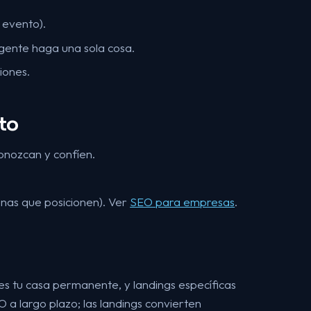
 evento).
gente haga una sola cosa.
iones.
to
conozcan y confíen.
inas que posicionen). Ver
SEO para empresas
.
 es tu casa permanente, y landings específicas
 a largo plazo; las landings convierten