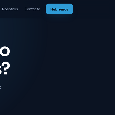
Nosotros
Contacto
Hablemos
io
s?
a